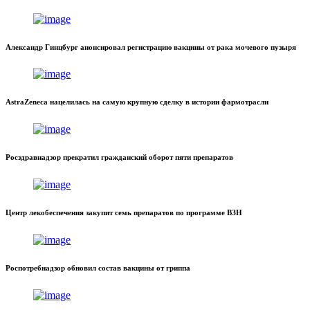
Александр Гинцбург анонсировал регистрацию вакцины от рака мочевого пузыря
AstraZeneca нацелилась на самую крупную сделку в истории фармотрасли
Росздравнадзор прекратил гражданский оборот пяти препаратов
Центр лекобеспечения закупит семь препаратов по программе ВЗН
Роспотребнадзор обновил состав вакцины от гриппа