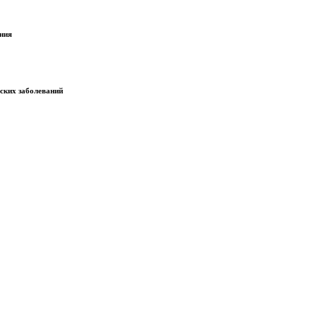
ания
еских заболеваний