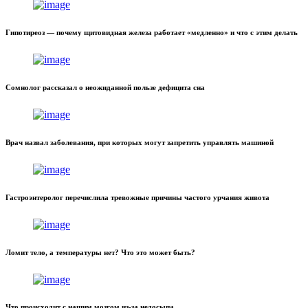
Гипотиреоз — почему щитовидная железа работает «медленно» и что с этим делать
Сомнолог рассказал о неожиданной пользе дефицита сна
Врач назвал заболевания, при которых могут запретить управлять машиной
Гастроэнтеролог перечислила тревожные причины частого урчания живота
Ломит тело, а температуры нет? Что это может быть?
Что происходит с нашим мозгом из-за недосыпа.