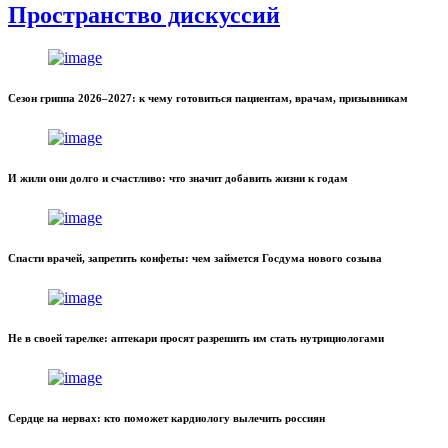
Пространство дискуссий
Сезон гриппа 2026–2027: к чему готовиться пациентам, врачам, призывникам
И жили они долго и счастливо: что значит добавить жизни к годам
Спасти врачей, запретить конфеты: чем займется Госдума нового созыва
Не в своей тарелке: аптекари просят разрешить им стать нутрициологами
Сердце на нервах: кто поможет кардиологу вылечить россиян