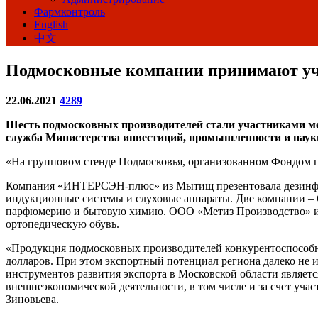
Фармконтроль
English
中文
Подмосковные компании принимают уча
22.06.2021
4289
Шесть подмосковных производителей стали участниками ме
служба Министерства инвестиций, промышленности и науки
«На групповом стенде Подмосковья, организованном Фондом п
Компания «ИНТЕРСЭН-плюс» из Мытищ презентовала дезинфиц
индукционные системы и слуховые аппараты. Две компании – 
парфюмерию и бытовую химию. ООО «Метиз Производство» из 
ортопедическую обувь.
«Продукция подмосковных производителей конкурентоспособна 
долларов. При этом экспортный потенциал региона далеко не и
инструментов развития экспорта в Московской области являе
внешнеэкономической деятельности, в том числе и за счет уч
Зиновьева.