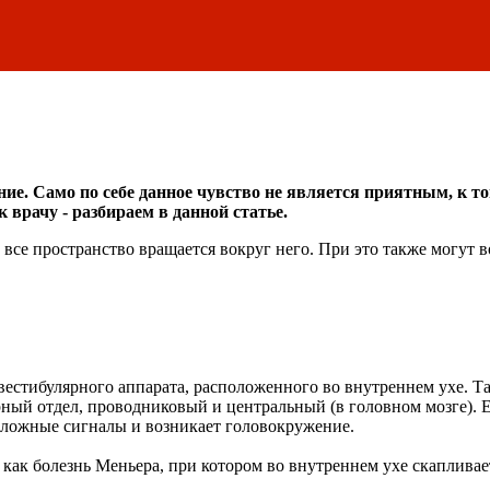
. Само по себе данное чувство не является приятным, к том
 врачу - разбираем в данной статье.
все пространство вращается вокруг него. При это также могут в
стибулярного аппарата, расположенного во внутреннем ухе. Так
рный отдел, проводниковый и центральный (в головном мозге). 
ь ложные сигналы и возникает головокружение.
 как болезнь Меньера, при котором во внутреннем ухе скаплива