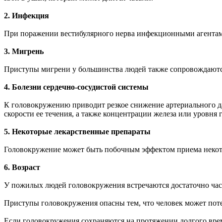
2. Инфекция
При поражении вестибулярного нерва инфекционными агентам
3. Мигрень
Приступы мигрени у большинства людей также сопровождают
4. Болезни сердечно-сосудистой системы
К головокружению приводит резкое снижение артериального да
скорости ее течения, а также концентрации железа или уровня
5. Некоторые лекарственные препараты
Головокружение может быть побочным эффектом приема некото
6. Возраст
У пожилых людей головокружения встречаются достаточно час
Приступы головокружения опасны тем, что человек может потеря
Если головокружения сохраняются на протяжении долгого време