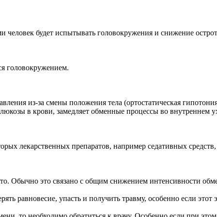
и человек будет испытывать головокружения и снижение острот
ся головокружением.
вления из-за смены положения тела (ортостатическая гипотони
 глюкозы в крови, замедляет обменные процессы во внутреннем 
рых лекарственных препаратов, например седативных средств, 
то. Обычно это связано с общим снижением интенсивности обме
ть равновесие, упасть и получить травму, особенно если этот э
ни, то необходимо обратиться к врачу. Особенно если при этом 