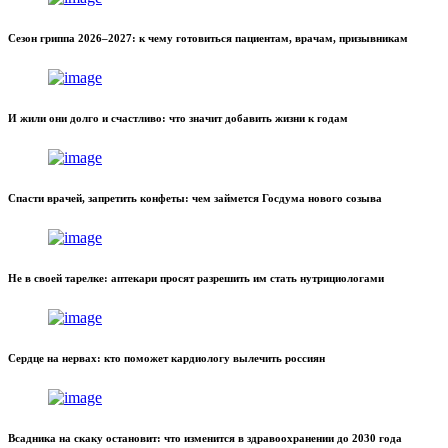
Сезон гриппа 2026–2027: к чему готовиться пациентам, врачам, призывникам
И жили они долго и счастливо: что значит добавить жизни к годам
Спасти врачей, запретить конфеты: чем займется Госдума нового созыва
Не в своей тарелке: аптекари просят разрешить им стать нутрициологами
Сердце на нервах: кто поможет кардиологу вылечить россиян
Всадника на скаку остановит: что изменится в здравоохранении до 2030 года