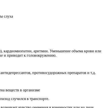
ы слуха
я), кардиомиопатии, аритмии. Уменьшение объема крови или
ухе и приводит к головокружению.
антидепрессантов, противосудорожных препаратов и т.д.
на веществ в организме
пизод случился в транспорте.
возникает чувство онемения в конечностях или на лице,