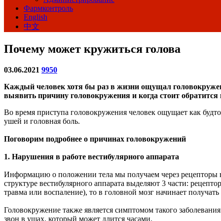
Фармконтроль
English
中文
Почему может кружиться голова
03.06.2021
9950
Каждый человек хотя бы раз в жизни ощущал головокружение
выявить причину головокружения и когда стоит обратится к
Во время приступа головокружения человек ощущает как будто 
ушей и головная боль.
Поговорим подробнее о причинах головокружений
1. Нарушения в работе вестибулярного аппарата
Информацию о положении тела мы получаем через рецепторы ве
структуре вестибулярного аппарата выделяют 3 части: рецепто
травма или воспаление), то в головной мозг начинает получат
Головокружение также является симптомом такого заболевания
звон в ушах, который может длится часами.