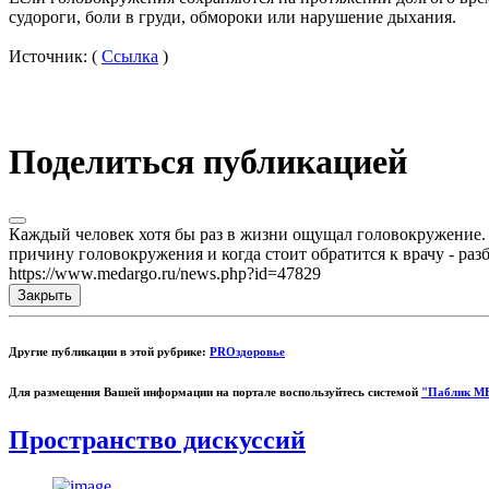
судороги, боли в груди, обмороки или нарушение дыхания.
Источник: (
Ссылка
)
Поделиться публикацией
Каждый человек хотя бы раз в жизни ощущал головокружение. С
причину головокружения и когда стоит обратится к врачу - раз
https://www.medargo.ru/news.php?id=47829
Закрыть
Другие публикации в этой рубрике:
PROздоровье
Для размещения Вашей информации на портале воспользуйтесь системой
"Паблик М
Пространство дискуссий