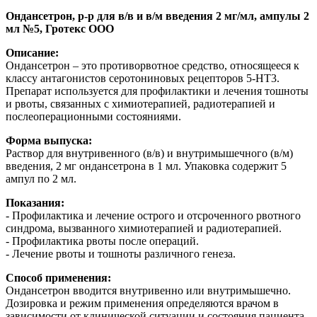
Ондансетрон, р-р для в/в и в/м введения 2 мг/мл, ампулы 2
мл №5, Гротекс ООО
Описание:
Ондансетрон – это противорвотное средство, относящееся к
классу антагонистов серотониновых рецепторов 5-HT3.
Препарат используется для профилактики и лечения тошноты
и рвоты, связанных с химиотерапией, радиотерапией и
послеоперационными состояниями.
Форма выпуска:
Раствор для внутривенного (в/в) и внутримышечного (в/м)
введения, 2 мг ондансетрона в 1 мл. Упаковка содержит 5
ампул по 2 мл.
Показания:
- Профилактика и лечение острого и отсроченного рвотного
синдрома, вызванного химиотерапией и радиотерапией.
- Профилактика рвоты после операций.
- Лечение рвоты и тошноты различного генеза.
Способ применения:
Ондансетрон вводится внутривенно или внутримышечно.
Дозировка и режим применения определяются врачом в
зависимости от клинической ситуации и состояния пациента.