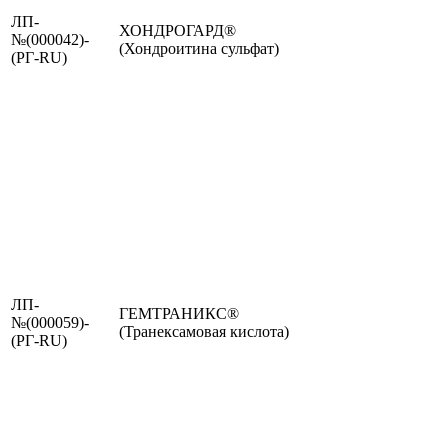
ЛП-
ХОНДРОГАРД®
№(000042)-
(Хондроитина сульфат)
(РГ-RU)
ЛП-
ГЕМТРАНИКС®
№(000059)-
(Транексамовая кислота)
(РГ-RU)