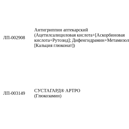
Антигриппин аптекарский
(Ацетилсалициловая кислота+[Аскорбиновая
ЛП-002908
кислота+Рутозид]; Дифенгидрамин+Метамизол
[Кальция глюконат])
СУСТАГАРД® АРТРО
ЛП-003149
(Глюкозамин)