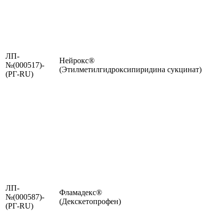
ЛП-
Нейрокс®
№(000517)-
(Этилметилгидроксипиридина сукцинат)
(РГ-RU)
ЛП-
Фламадекс®
№(000587)-
(Декскетопрофен)
(РГ-RU)