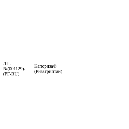
ЛП-
Капориза®
№(001129)-
(Ризатриптан)
(РГ-RU)