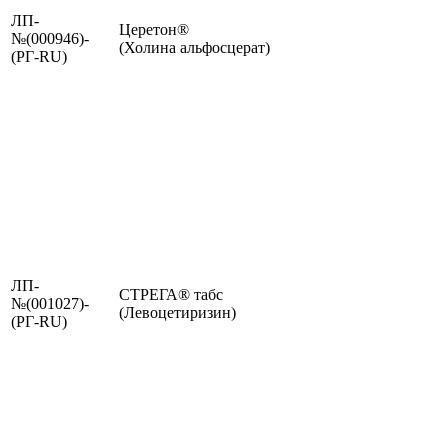
ЛП-
Церетон®
№(000946)-
(Холина альфосцерат)
(РГ-RU)
ЛП-
СТРЕГА® табс
№(001027)-
(Левоцетиризин)
(РГ-RU)