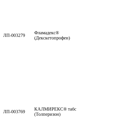
Фламадекс®
ЛП-003279
(Декскетопрофен)
КАЛМИРЕКС® табс
ЛП-003769
(Толперизон)