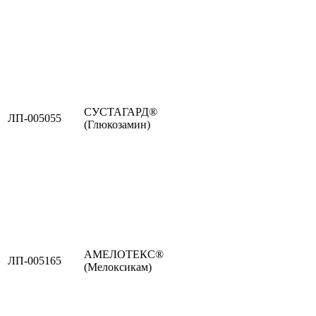
СУСТАГАРД®
ЛП-005055
(Глюкозамин)
АМЕЛОТЕКС®
ЛП-005165
(Мелоксикам)