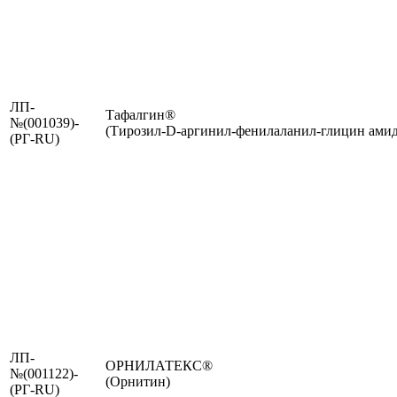
ЛП-
Тафалгин®
№(001039)-
(Тирозил-D-аргинил-фенилаланил-глицин амид
(РГ-RU)
ЛП-
ОРНИЛАТЕКС®
№(001122)-
(Орнитин)
(РГ-RU)