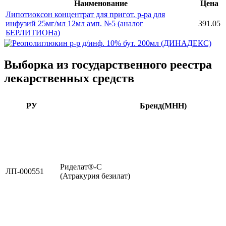
Наименование
Цена
Липотиоксон концентрат для пригот. р-ра для
инфузий 25мг/мл 12мл амп. №5 (аналог
391.05
БЕРЛИТИОНа)
Выборка из государственного реестра
лекарственных средств
РУ
Бренд(МНН)
Риделат®-С
ЛП-000551
(Атракурия безилат)