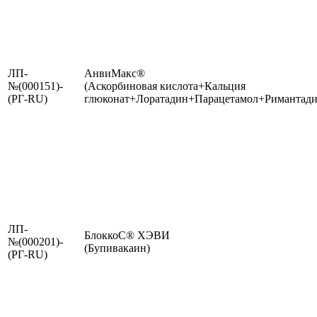
ЛП-
АнвиМакс®
№(000151)-
(Аскорбиновая кислота+Кальция
(РГ-RU)
глюконат+Лоратадин+Парацетамол+Римантади
ЛП-
БлоккоС® ХЭВИ
№(000201)-
(Бупивакаин)
(РГ-RU)