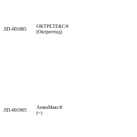
ОКТРЕТЕКС®
ЛП-001885
(Октреотид)
АнвиМакс®
ЛП-001965
(~)