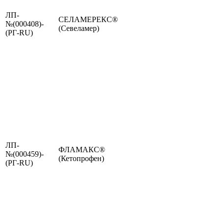
ЛП-
СЕЛАМЕРЕКС®
№(000408)-
(Севеламер)
(РГ-RU)
ЛП-
ФЛАМАКС®
№(000459)-
(Кетопрофен)
(РГ-RU)