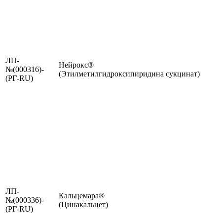
ЛП-
Нейрокс®
№(000316)-
(Этилметилгидроксипиридина сукцинат)
(РГ-RU)
ЛП-
Кальцемара®
№(000336)-
(Цинакальцет)
(РГ-RU)