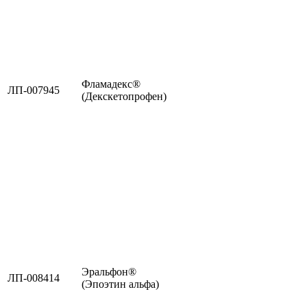
Фламадекс®
ЛП-007945
(Декскетопрофен)
Эральфон®
ЛП-008414
(Эпоэтин альфа)