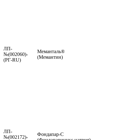
ЛП-
Меманталь®
№(002060)-
(Мемантин)
(РГ-RU)
ЛП-
Фондапар-С
№(002172)-
(Фондапаринукс натрия)