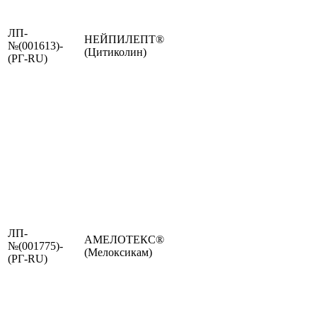
ЛП-
НЕЙПИЛЕПТ®
№(001613)-
(Цитиколин)
(РГ-RU)
ЛП-
АМЕЛОТЕКС®
№(001775)-
(Мелоксикам)
(РГ-RU)