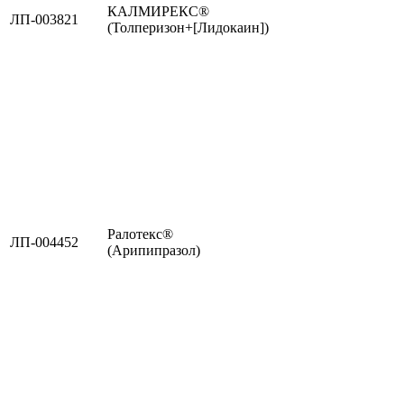
КАЛМИРЕКС®
ЛП-003821
(Толперизон+[Лидокаин])
Ралотекс®
ЛП-004452
(Арипипразол)