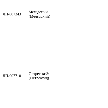
Мельдоний
ЛП-007343
(Мельдоний)
Октретекс®
ЛП-007710
(Октреотид)