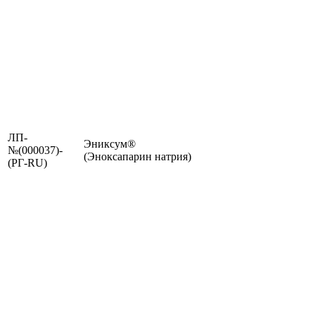
ЛП-
Эниксум®
№(000037)-
(Эноксапарин натрия)
(РГ-RU)