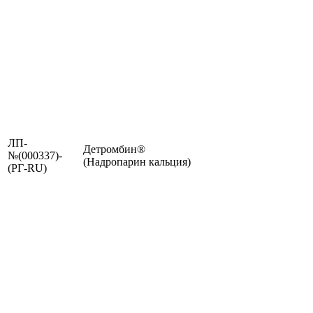
ЛП-
Детромбин®
№(000337)-
(Надропарин кальция)
(РГ-RU)