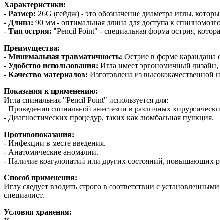
Характеристики:
-
Размер:
26G (гейдж) - это обозначение диаметра иглы, которы
-
Длина:
90 мм - оптимальная длина для доступа к спинномозг
-
Тип острия:
"Pencil Point" - специальная форма острия, кот
Преимущества:
-
Минимальная травматичность:
Острие в форме карандаша о
-
Удобство использования:
Игла имеет эргономичный дизайн, 
-
Качество материалов:
Изготовлена из высококачественной н
Показания к применению:
Игла спинальная "Pencil Point" используется для:
- Проведения спинальной анестезии в различных хирургически
- Диагностических процедур, таких как люмбальная пункция.
Противопоказания:
- Инфекции в месте введения.
- Анатомические аномалии.
- Наличие коагулопатий или других состояний, повышающих 
Способ применения:
Иглу следует вводить строго в соответствии с установленны
специалист.
Условия хранения: