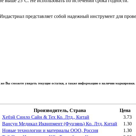
не выше 25°C. Не использовать по истечении срока годности.
Индастриал представляет собой надежный инструмент для прове
 же Вы сможете увидеть текущие остатки, а также информацию о наличии маркировки.
Производитель, Страна
Цена
Хебэй Синло Сайн & Тех Ко. Лтд., Китай
3.73
Вансун Медикал Иквипмент (Фуцзянь) Ко. Лтд, Китай
1.30
Новые технологии и материалы ООО, Россия
1.30