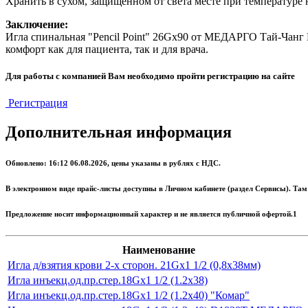
Хранить в сухом, защищенном от света месте при температуре 
Заключение:
Игла спинальная "Pencil Point" 26Gх90 от МЕДАРГО Тай-Чанг 
комфорт как для пациента, так и для врача.
Для работы с компанией Вам необходимо пройти регистрацию на сайте
Регистрация
Дополнительная информация
Обновлено: 16:12 06.08.2026, цены указаны в рублях с НДС.
В электронном виде прайс-листы доступны в Личном кабинете (раздел Сервисы). Там
Предложение носит информационный характер и не является публичной офертой.1
Наименование
Игла д/взятия крови 2-х сторон. 21Gх1 1/2 (0,8х38мм)
Игла инъекц.од.пр.стер.18Gх1 1/2 (1.2х38)
Игла инъекц.од.пр.стер.18Gх1 1/2 (1.2х40) "Комар"