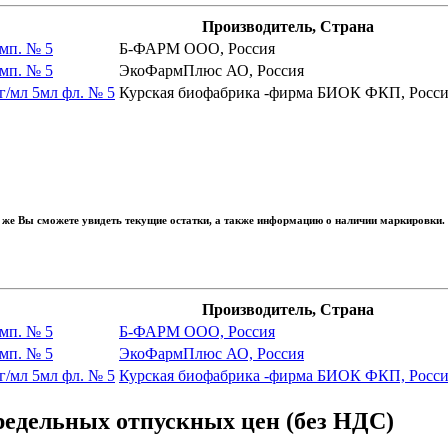
Производитель, Страна
амп. № 5
Б-ФАРМ ООО, Россия
амп. № 5
ЭкоФармПлюс АО, Россия
г/мл 5мл фл. № 5
Курская биофабрика -фирма БИОК ФКП, Росси
 же Вы сможете увидеть текущие остатки, а также информацию о наличии маркировки.
Производитель, Страна
амп. № 5
Б-ФАРМ ООО, Россия
амп. № 5
ЭкоФармПлюс АО, Россия
г/мл 5мл фл. № 5
Курская биофабрика -фирма БИОК ФКП, Росси
предельных отпускных цен (без НДС)