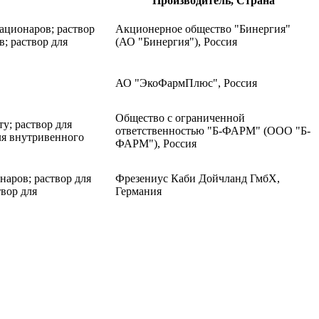
Производитель, Страна
тационаров; раствор
Акционерное общество "Бинергия"
в; раствор для
(АО "Бинергия"), Россия
АО "ЭкоФармПлюс", Россия
Общество с ограниченной
ту; раствор для
ответственностью "Б-ФАРМ" (ООО "Б-
для внутривенного
ФАРМ"), Россия
онаров; раствор для
Фрезениус Каби Дойчланд ГмбХ,
твор для
Германия