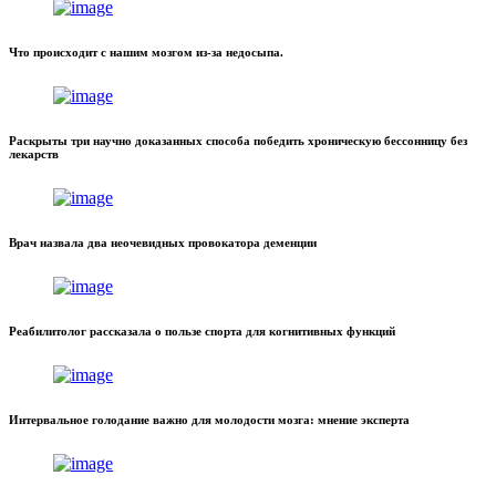
Что происходит с нашим мозгом из-за недосыпа.
Раскрыты три научно доказанных способа победить хроническую бессонницу без
лекарств
Врач назвала два неочевидных провокатора деменции
Реабилитолог рассказала о пользе спорта для когнитивных функций
Интервальное голодание важно для молодости мозга: мнение эксперта