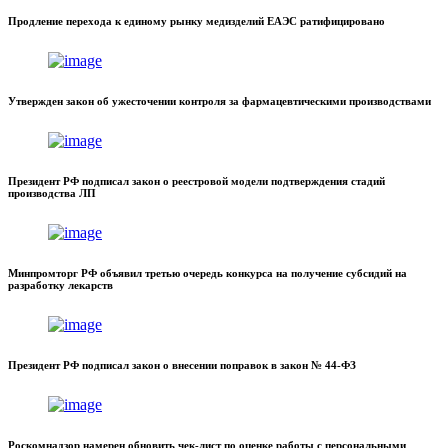
Продление перехода к единому рынку медизделий ЕАЭС ратифицировано
Утвержден закон об ужесточении контроля за фармацевтическими производствами
Президент РФ подписал закон о реестровой модели подтверждения стадий
производства ЛП
Минпромторг РФ объявил третью очередь конкурса на получение субсидий на
разработку лекарств
Президент РФ подписал закон о внесении поправок в закон № 44-ФЗ
Роскомнадзор намерен обновить чек-лист по оценке работы с персональными