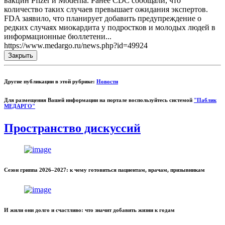
вакцин Pfizer и Moderna. Ранее CDC сообщали, что
количество таких случаев превышает ожидания экспертов.
FDA заявило, что планирует добавить предупреждение о
редких случаях миокардита у подростков и молодых людей в
информационные бюллетени...
https://www.medargo.ru/news.php?id=49924
Закрыть
Другие публикации в этой рубрике:
Новости
Для размещения Вашей информации на портале воспользуйтесь системой
"Паблик
МЕДАРГО"
Пространство дискуссий
Сезон гриппа 2026–2027: к чему готовиться пациентам, врачам, призывникам
И жили они долго и счастливо: что значит добавить жизни к годам