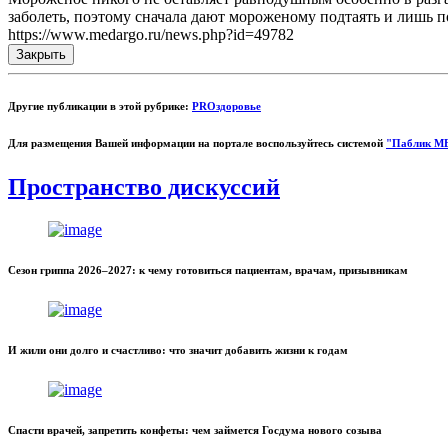
заболеть, поэтому сначала дают мороженому подтаять и лишь по
https://www.medargo.ru/news.php?id=49782
Закрыть
Другие публикации в этой рубрике:
PROздоровье
Для размещения Вашей информации на портале воспользуйтесь системой
"Паблик М
Пространство дискуссий
Сезон гриппа 2026–2027: к чему готовиться пациентам, врачам, призывникам
И жили они долго и счастливо: что значит добавить жизни к годам
Спасти врачей, запретить конфеты: чем займется Госдума нового созыва