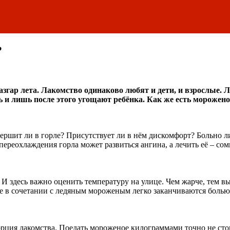
?
згар лета. Лакомство одинаково любят и дети, и взрослые.
 и лишь после этого угощают ребёнка. Как же есть мороженое
ершит ли в горле? Присутствует ли в нём дискомфорт? Больно ли
реохлаждения горла может развиться ангина, а лечить её – сом
 И здесь важно оценить температуру на улице. Чем жарче, тем в
е в сочетании с ледяным мороженым легко заканчиваются болью 
ция лакомства. Поедать мороженое килограммами точно не стоит