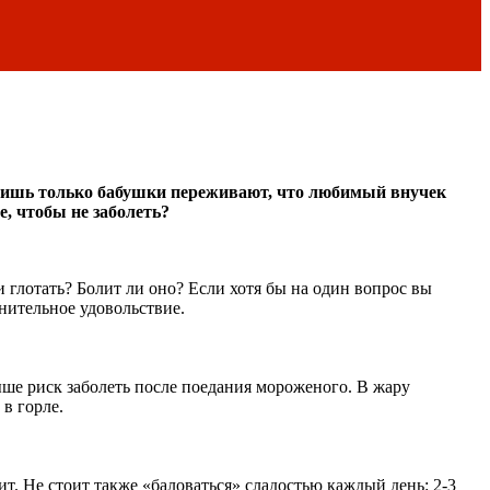
 Лишь только бабушки переживают, что любимый внучек
, чтобы не заболеть?
 глотать? Болит ли оно? Если хотя бы на один вопрос вы
нительное удовольствие.
ыше риск заболеть после поедания мороженого. В жару
в горле.
. Не стоит также «баловаться» сладостью каждый день: 2-3