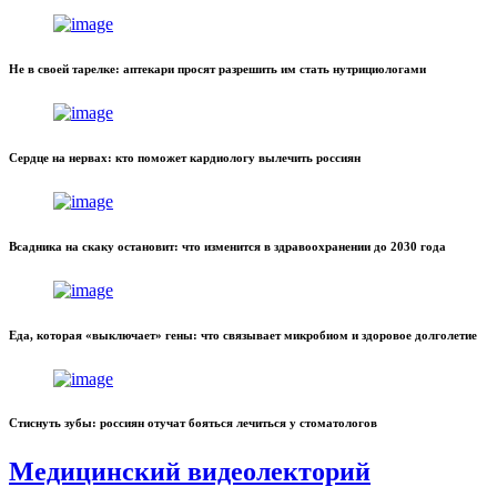
Не в своей тарелке: аптекари просят разрешить им стать нутрициологами
Сердце на нервах: кто поможет кардиологу вылечить россиян
Всадника на скаку остановит: что изменится в здравоохранении до 2030 года
Еда, которая «выключает» гены: что связывает микробиом и здоровое долголетие
Стиснуть зубы: россиян отучат бояться лечиться у стоматологов
Медицинский видеолекторий