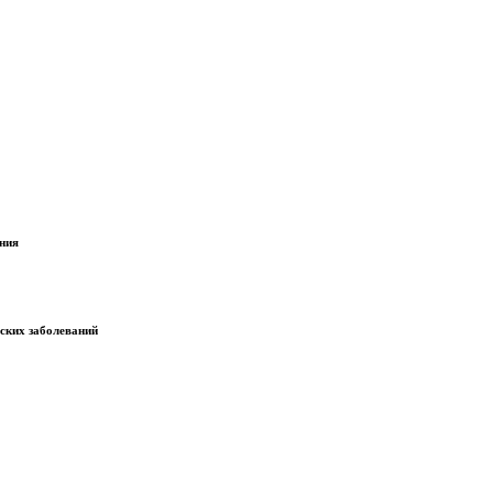
ания
еских заболеваний