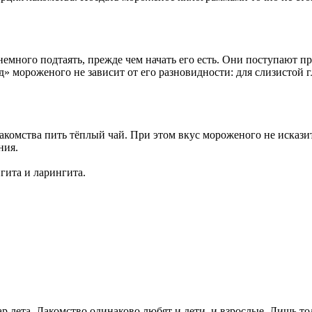
емного подтаять, прежде чем начать его есть. Они поступают 
д» мороженого не зависит от его разновидности: для слизистой
комства пить тёплый чай. При этом вкус мороженого не исказитс
ния.
гита и ларингита.
р лета. Лакомство одинаково любят и дети, и взрослые. Лишь 