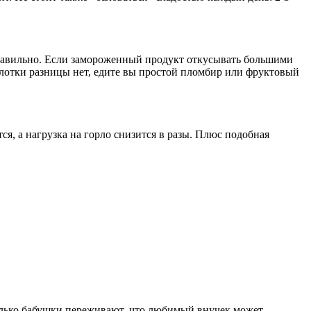
правильно. Если замороженный продукт откусывать большими
 глотки разницы нет, едите вы простой пломбир или фруктовый
я, а нагрузка на горло снизится в разы. Плюс подобная
только бабушки переживают, что любимый внучек может