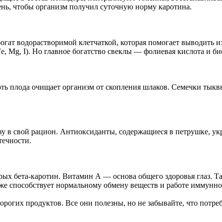
день, чтобы организм получил суточную норму каротина.
богат водорастворимой клетчаткой, которая помогает выводить 
e, Mg, I). Но главное богатство свеклы — фолиевая кислота и
оть плода очищает организм от скопления шлаков. Семечки ты
раву в свой рацион. Антиоксиданты, содержащиеся в петрушке, 
течности.
ых бета-каротин. Витамин А — основа общего здоровья глаз. Та
кже способствует нормальному обмену веществ и работе иммунно
рогих продуктов. Все они полезны, но не забывайте, что потреб