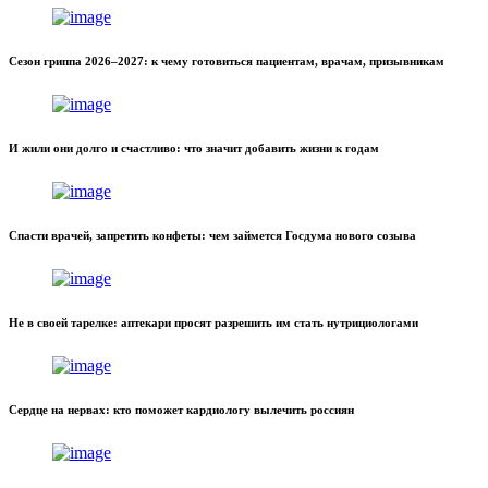
Сезон гриппа 2026–2027: к чему готовиться пациентам, врачам, призывникам
И жили они долго и счастливо: что значит добавить жизни к годам
Спасти врачей, запретить конфеты: чем займется Госдума нового созыва
Не в своей тарелке: аптекари просят разрешить им стать нутрициологами
Сердце на нервах: кто поможет кардиологу вылечить россиян