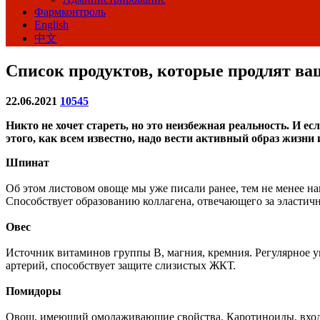
Фармконтроль
English
中文
Список продуктов, которые продлят ва
22.06.2021
10545
Никто не хочет стареть, но это неизбежная реальность. И 
этого, как всем известно, надо вести активный образ жизни
Шпинат
Об этом листовом овоще мы уже писали ранее, тем не менее на
Способствует образованию коллагена, отвечающего за эластичн
Овес
Источник витаминов группы B, магния, кремния. Регулярное уп
артерий, способствует защите слизистых ЖКТ.
Помидоры
Овощ, имеющий омолаживающие свойства. Каротиноиды, входя