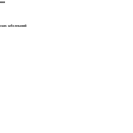
ания
еских заболеваний