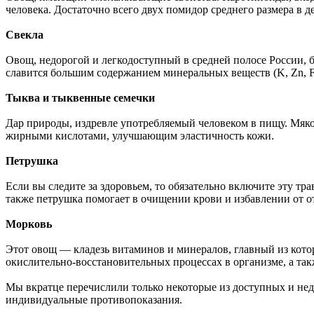
человека. Достаточно всего двух помидор среднего размера в 
Свекла
Овощ, недорогой и легкодоступный в средней полосе России, 
славится большим содержанием минеральных веществ (K, Zn, F
Тыква и тыквенные семечки
Дар природы, издревле употребляемый человеком в пищу. Мяк
жирными кислотами, улучшающим эластичность кожи.
Петрушка
Если вы следите за здоровьем, то обязательно включите эту т
также петрушка помогает в очищении крови и избавлении от о
Морковь
Этот овощ — кладезь витаминов и минералов, главный из котор
окислительно-восстановительных процессах в организме, а та
Мы вкратце перечислили только некоторые из доступных и недо
индивидуальные противопоказания.