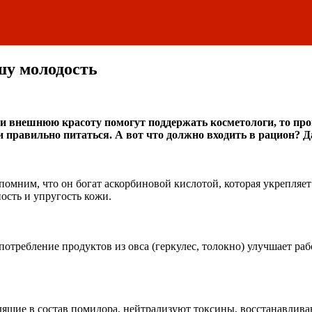
шу молодость
если внешнюю красоту помогут поддержать косметологи, то пр
 и правильно питаться. А вот что должно входить в рацион? 
помним, что он богат аскорбиновой кислотой, которая укрепляет
ость и упругость кожи.
отребление продуктов из овса (геркулес, толокно) улучшает ра
щие в состав помидора, нейтрализуют токсины, восстанавлива