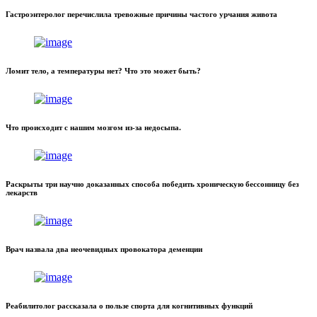
Гастроэнтеролог перечислила тревожные причины частого урчания живота
Ломит тело, а температуры нет? Что это может быть?
Что происходит с нашим мозгом из-за недосыпа.
Раскрыты три научно доказанных способа победить хроническую бессонницу без
лекарств
Врач назвала два неочевидных провокатора деменции
Реабилитолог рассказала о пользе спорта для когнитивных функций