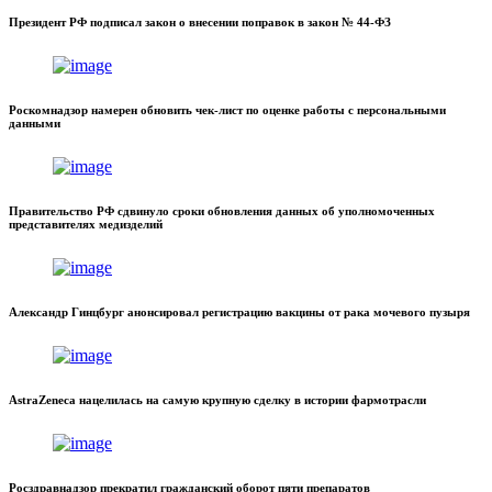
Президент РФ подписал закон о внесении поправок в закон № 44-ФЗ
Роскомнадзор намерен обновить чек-лист по оценке работы с персональными
данными
Правительство РФ сдвинуло сроки обновления данных об уполномоченных
представителях медизделий
Александр Гинцбург анонсировал регистрацию вакцины от рака мочевого пузыря
AstraZeneca нацелилась на самую крупную сделку в истории фармотрасли
Росздравнадзор прекратил гражданский оборот пяти препаратов