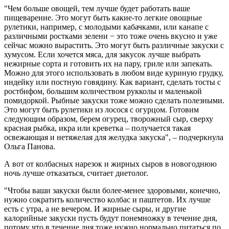
"Чем больше овощей, тем лучше будет работать ваше
пищеварение. Это могут быть какие-то легкие овощные
рулетики, например, с молодыми кабачками, или канапе с
различными ростками зелени − это тоже очень вкусно и уже
сейчас можно вырастить. Это могут быть различные закуски с
хумусом. Если хочется мяса, для закусок лучше выбрать
нежирные сорта и готовить их на пару, гриле или запекать.
Можно для этого использовать в любом виде куриную грудку,
индейку или постную говядину. Как вариант, сделать тосты с
ростбифом, большим количеством рукколы и маленькой
помидоркой. Рыбные закуски тоже можно сделать полезными.
Это могут быть рулетики из лосося с огурцом. Готовим
следующим образом, берем огурец, творожный сыр, сверху
красная рыбка, икра или креветка – получается такая
освежающая и нетяжелая для желудка закуска", – подчеркнула
Ольга Панова.
А вот от колбасных нарезок и жирных сыров в новогоднюю
ночь лучше отказаться, считает диетолог.
"Чтобы ваши закуски были более-менее здоровыми, конечно,
нужно сократить количество колбас и паштетов. Их лучше
есть с утра, а не вечером. И жирные сыры, и другие
калорийные закуски пусть будут понемножку в течение дня,
потому что в течение дня тоже нужно нормально питаться по