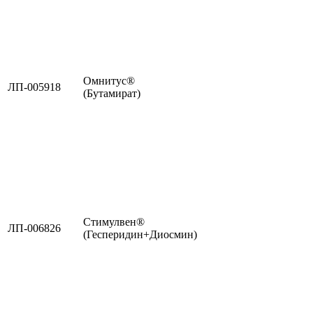
Омнитус®
ЛП-005918
(Бутамират)
Стимулвен®
ЛП-006826
(Гесперидин+Диосмин)