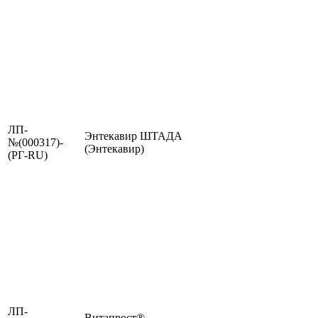
ЛП-
Энтекавир ШТАДА
№(000317)-
(Энтекавир)
(РГ-RU)
ЛП-
Витапрост®