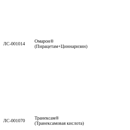
Омарон®
ЛС-001014
(Пирацетам+Циннаризин)
Транексам®
ЛС-001070
(Транексамовая кислота)