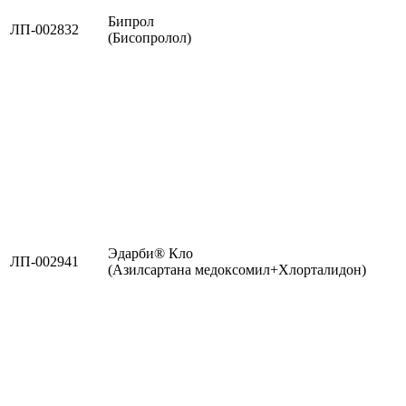
Бипрол
ЛП-002832
(Бисопролол)
Эдарби® Кло
ЛП-002941
(Азилсартана медоксомил+Хлорталидон)