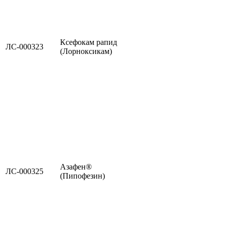
Ксефокам рапид
ЛС-000323
(Лорноксикам)
Азафен®
ЛС-000325
(Пипофезин)