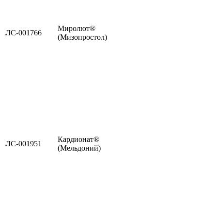
Миролют®
ЛС-001766
(Мизопростол)
Кардионат®
ЛС-001951
(Мельдоний)