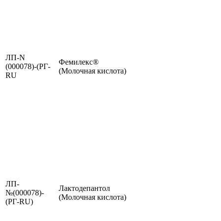
ЛП-N
Фемилекс®
(000078)-(РГ-
(Молочная кислота)
RU
ЛП-
Лактодепантол
№(000078)-
(Молочная кислота)
(РГ-RU)