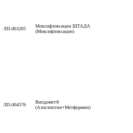
Моксифлоксацин ШТАДА
ЛП-003205
(Моксифлоксацин)
Випдомет®
ЛП-004576
(Алоглиптин+Метформин)