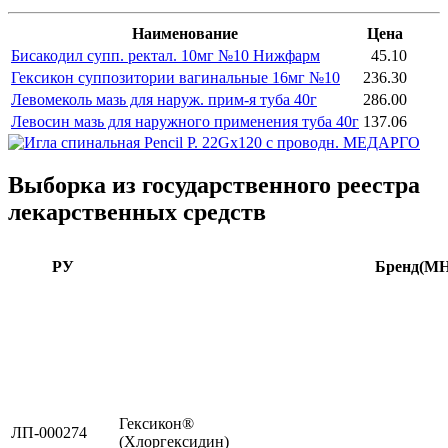
Наименование
Цена
Бисакодил супп. ректал. 10мг №10 Нижфарм
45.10
Гексикон суппозитории вагинальные 16мг №10
236.30
Левомеколь мазь для наруж. прим-я туба 40г
286.00
Левосин мазь для наружного применения туба 40г
137.06
Выборка из государственного реестра
лекарственных средств
РУ
Бренд(М
Гексикон®
ЛП-000274
(Хлоргексидин)