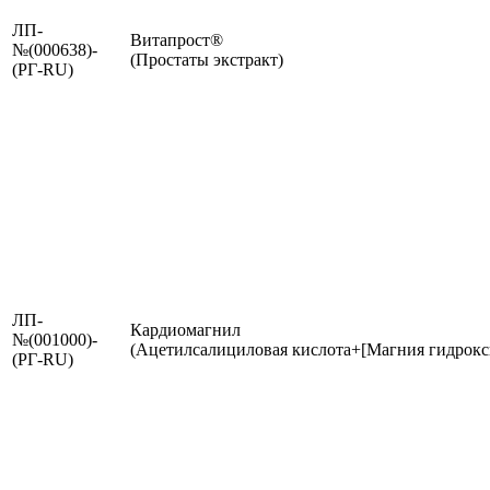
ЛП-
Витапрост®
№(000638)-
(Простаты экстракт)
(РГ-RU)
ЛП-
Кардиомагнил
№(001000)-
(Ацетилсалициловая кислота+[Магния гидрокс
(РГ-RU)