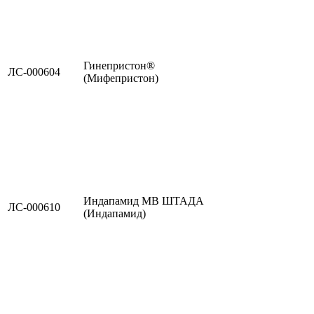
Гинепристон®
ЛС-000604
(Мифепристон)
Индапамид МВ ШТАДА
ЛС-000610
(Индапамид)