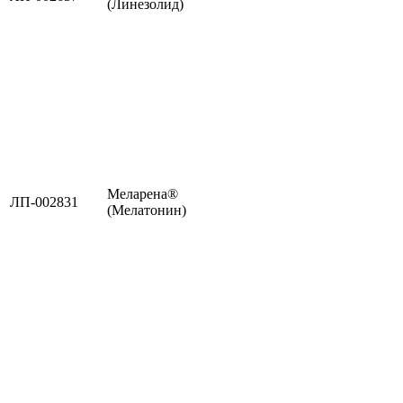
(Линезолид)
Меларена®
ЛП-002831
(Мелатонин)