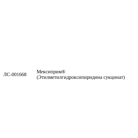
Мексиприм®
ЛС-001668
(Этилметилгидроксипиридина сукцинат)