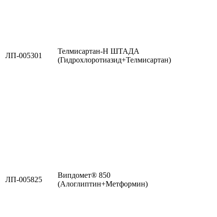
Телмисартан-Н ШТАДА
ЛП-005301
(Гидрохлоротиазид+Телмисартан)
Випдомет® 850
ЛП-005825
(Алоглиптин+Метформин)