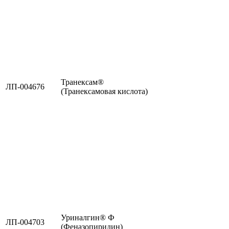
Транексам®
ЛП-004676
(Транексамовая кислота)
Уриналгин® Ф
ЛП-004703
(Феназопиридин)