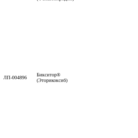
Бикситор®
ЛП-004896
(Эторикоксиб)