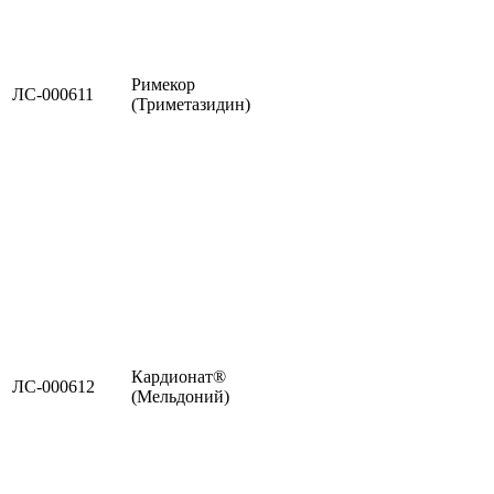
Римекор
ЛС-000611
(Триметазидин)
Кардионат®
ЛС-000612
(Мельдоний)