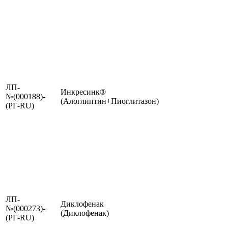
ЛП-
Инкресинк®
№(000188)-
(Алоглиптин+Пиоглитазон)
(РГ-RU)
ЛП-
Диклофенак
№(000273)-
(Диклофенак)
(РГ-RU)