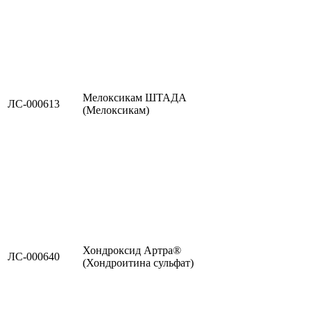
Мелоксикам ШТАДА
ЛС-000613
(Мелоксикам)
Хондроксид Артра®
ЛС-000640
(Хондроитина сульфат)