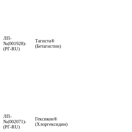
ЛП-
Тагиста®
№(001928)-
(Бетагистин)
(РГ-RU)
ЛП-
Гексикон®
№(002071)-
(Хлоргексидин)
(РГ-RU)