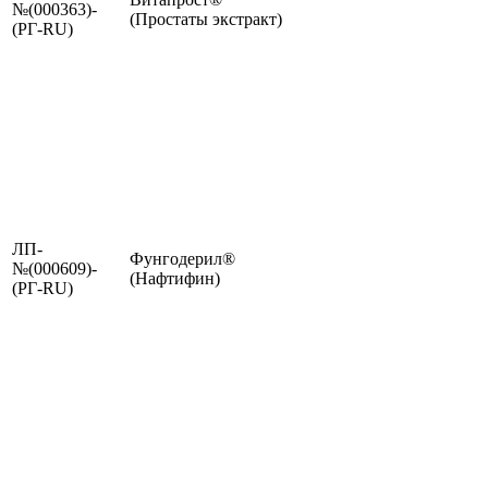
№(000363)-
(Простаты экстракт)
(РГ-RU)
ЛП-
Фунгодерил®
№(000609)-
(Нафтифин)
(РГ-RU)