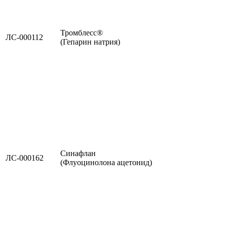
Тромблесс®
ЛС-000112
(Гепарин натрия)
Синафлан
ЛС-000162
(Флуоцинолона ацетонид)