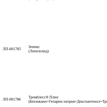
Зеникс
ЛП-001785
(Линезолид)
Тромблесс® Плюс
ЛП-001786
(Бензокаин+Гепарин натрия+Декспантенол+Тр