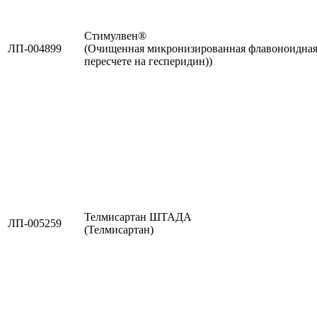
Стимулвен®
ЛП-004899
(Очищенная микронизированная флавоноидная
пересчете на гесперидин))
Телмисартан ШТАДА
ЛП-005259
(Телмисартан)