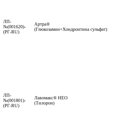
ЛП-
Артра®
№(001620)-
(Глюкозамин+Хондроитина сульфат)
(РГ-RU)
ЛП-
Лавомакс® НЕО
№(001801)-
(Тилорон)
(РГ-RU)