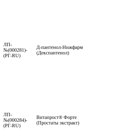
ЛП-
Д-пантенол-Нижфарм
№(000281)-
(Декспантенол)
(РГ-RU)
ЛП-
Витапрост® Форте
№(000284)-
(Простаты экстракт)
(РГ-RU)