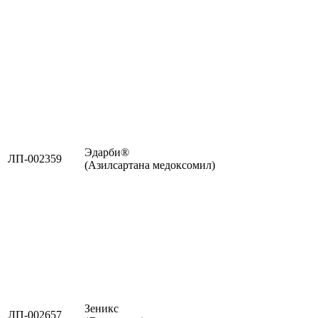
Эдарби®
ЛП-002359
(Азилсартана медоксомил)
Зеникс
ЛП-002657