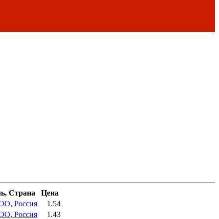
ь, Страна
Цена
О, Россия
1.54
О, Россия
1.43