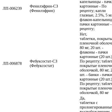
капельницы - пач
Фенилэфрин-СЗ
картонные - По
ЛП-006239
(Фенилэфрин)
рецепту; капли
глазные, 2.5%, 5 мл
флакон-капельниц
пачки картонные -
рецепту;
Нет,
таблетки, покрыт
пленочной оболоч
80 мг, 20 шт. -
флаконы - пачки
картонные (20 шт.)
Фебуксостат-СЗ
По рецепту; табле
ЛП-006878
(Фебуксостат)
покрытые пленоч
оболочкой, 80 мг, 
шт. - банки - пачки
картонные (20 шт.)
По рецепту; табле
покрытые пленоч
оболочкой, 80 мг
Да,
таблетки с
пролонгированны
высвобождением, 