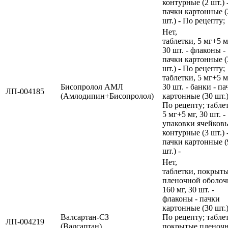
контурные (2 шт.) 
пачки картонные (
шт.) - По рецепту;
Нет,
таблетки, 5 мг+5 м
30 шт. - флаконы -
пачки картонные (
шт.) - По рецепту;
таблетки, 5 мг+5 м
Бисопролол АМЛ
30 шт. - банки - па
ЛП-004185
(Амлодипин+Бисопролол)
картонные (30 шт.)
По рецепту; табле
5 мг+5 мг, 30 шт. -
упаковки ячейков
контурные (3 шт.) 
пачки картонные (
шт.) -
Нет,
таблетки, покрыт
пленочной оболоч
160 мг, 30 шт. -
флаконы - пачки
картонные (30 шт.)
Валсартан-СЗ
По рецепту; табле
ЛП-004219
(Валсартан)
покрытые пленоч