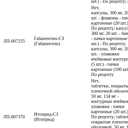
шт.) - По рецепту; 
Нет,
капсулы, 300 мг, 2
шт. - флаконы - па
картонные (20 шт.)
По рецепту; капсу
300 мг, 20 шт. - ба
Габапентин-СЗ
- пачки картонные
ЛП-007255
(Габапентин)
шт.) - По рецепту;
капсулы, 300 мг, 2
шт. - упаковки
ячейковые контур
(5 шт.) - пачки
картонные (100 шт.
По рецепту
Нет,
таблетки, покрыт
пленочной оболоч
50 мг, 134 мг -
контурные ячейко
упаковки - пачки
картонные (20 шт.)
Итоприд-СЗ
ЛП-007370
По рецепту; табле
(Итоприд)
покрытые пленоч
оболочкой, 50 мг, 