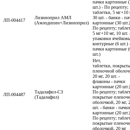
пачки картонные (
шт.) - По рецепту;
таблетки, 5 мг+10 
Лизиноприл АМЛ
30 шт. - банки - па
ЛП-004417
(Амлодипин+Лизиноприл)
картонные (30 шт.)
По рецепту; табле
5 мг+10 мг, 10 шт. 
упаковки ячейков
контурные (6 шт.) 
пачки картонные (
шт.)
Нет,
таблетки, покрыт
пленочной оболоч
20 мг, 20 шт. -
флаконы - пачки
картонные (20 шт.)
Тадалафил-СЗ
По рецепту; табле
ЛП-004487
(Тадалафил)
покрытые пленоч
оболочкой, 20 мг, 
шт. - банки - пачки
картонные (20 шт.)
По рецепту; табле
покрытые пленоч
оболочкой, 20 мг