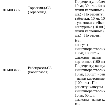
По рецепту; табле
10 мг, 30 шт. - банк
Торасемид-СЗ
ЛП-003307
пачки картонные (
(Торасемид)
шт.) - По рецепту;
таблетки, 10 мг, 10
- упаковки ячейко
контурные (10 шт.)
пачки картонные (
шт.) - По рецепт
Нет,
капсулы
кишечнораствори
10 мг, 100 шт. -
флаконы - пачки
картонные (100 шт.
По рецепту; капсу
Рабепразол-СЗ
ЛП-003466
кишечнораствори
(Рабепразол)
10 мг, 100 шт. - ба
- пачки картонные
(100 шт.) - По
рецепту; капсулы
кишечнораствори
10 мг, 60 шт. -
флаконы - пачки к
Нет,