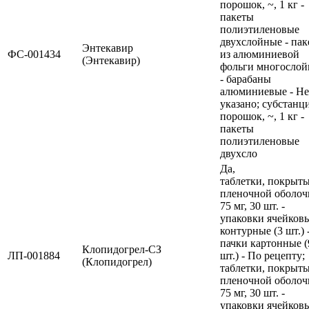
порошок, ~, 1 кг -
пакеты
полиэтиленовые
двухслойные - па
Энтекавир
ФС-001434
из алюминиевой
(Энтекавир)
фольги многосло
- барабаны
алюминиевые - Не
указано; субстанц
порошок, ~, 1 кг -
пакеты
полиэтиленовые
двухсло
Да,
таблетки, покрыт
пленочной оболоч
75 мг, 30 шт. -
упаковки ячейков
контурные (3 шт.) 
пачки картонные (
Клопидогрел-СЗ
ЛП-001884
шт.) - По рецепту;
(Клопидогрел)
таблетки, покрыт
пленочной оболоч
75 мг, 30 шт. -
упаковки ячейков