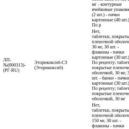
мг - контурные
ячейковые упаков
(2 шт.) - пачки
картонные (40 шт.)
По р
Нет,
таблетки, покрыт
пленочной оболоч
30 мг, 30 шт. -
флаконы - пачки
картонные (30 шт.)
ЛП-
Эторикоксиб-СЗ
По рецепту; табле
№(000313)-
(Эторикоксиб)
покрытые пленоч
(РГ-RU)
оболочкой, 30 мг, 
шт. - банки - пачки
картонные (30 шт.)
По рецепту; табле
покрытые пленоч
оболочкой, 30 мг
Нет,
таблетки, покрыт
пленочной оболоч
150 мг, 30 шт. -
флаконы - пачки