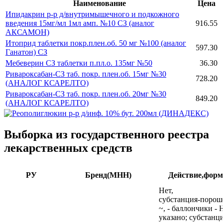
Наименование
Цена
Ипидакрин р-р д/внутримышечного и подкожного
введения 15мг/мл 1мл амп. №10 СЗ (аналог
916.55
АКСАМОН)
Итоприд таблетки покр.плен.об. 50 мг №100 (аналог
597.30
Ганатон) СЗ
Мебеверин СЗ таблетки п.пл.о. 135мг №50
36.30
Ривароксабан-СЗ таб. покр. плен.об. 15мг №30
728.20
(АНАЛОГ КСАРЕЛТО)
Ривароксабан-СЗ таб. покр. плен.об. 20мг №30
849.20
(АНАЛОГ КСАРЕЛТО)
Выборка из государственного реестра
лекарственных средств
РУ
Бренд(МНН)
Действие,форм
Нет,
субстанция-порош
~, - баллончики - 
указано; субстанц