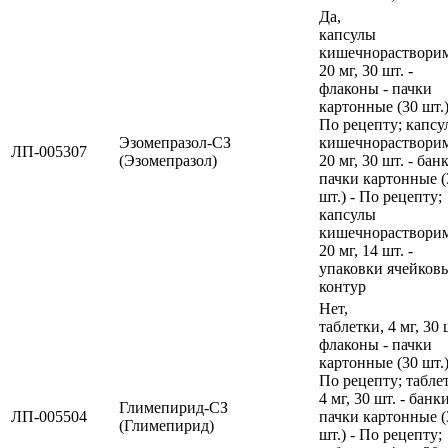
Да,
капсулы
кишечнораствори
20 мг, 30 шт. -
флаконы - пачки
картонные (30 шт.)
По рецепту; капсу
Эзомепразол-СЗ
кишечнораствори
ЛП-005307
(Эзомепразол)
20 мг, 30 шт. - банк
пачки картонные (
шт.) - По рецепту;
капсулы
кишечнораствори
20 мг, 14 шт. -
упаковки ячейков
контур
Нет,
таблетки, 4 мг, 30 
флаконы - пачки
картонные (30 шт.)
По рецепту; табле
4 мг, 30 шт. - банки
Глимепирид-СЗ
ЛП-005504
пачки картонные (
(Глимепирид)
шт.) - По рецепту;