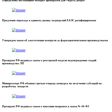
Определены поставщики четырех препаратов для «Круга добра»
Продление перехода к единому рынку медизделий ЕАЭС ратифицировано
Утвержден закон об ужесточении контроля за фармацевтическими производствами
Президент РФ подписал закон о реестровой модели подтверждения стадий
производства ЛП
Минпромторг РФ объявил третью очередь конкурса на получение субсидий на
разработку лекарств
Президент РФ подписал закон о внесении поправок в закон № 44-ФЗ