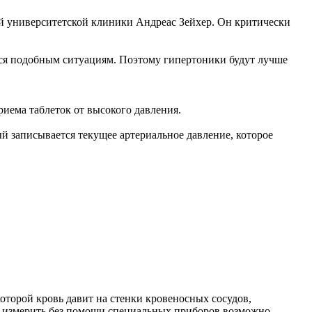
й университетской клиники Андреас Зейхер. Он критически
тся подобным ситуациям. Поэтому гипертоники будут лучше
иема таблеток от высокого давления.
й записывается текущее артериальное давление, которое
которой кровь давит на стенки кровеносных сосудов,
Но измерить без помощи специальных приборов возможно...