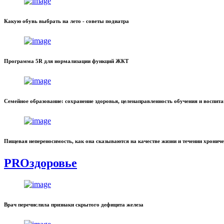
Какую обувь выбрать на лето - советы подиатра
Программа 5R для нормализации функций ЖКТ
Семейное образование: сохранение здоровья, целенаправленность обучения и воспит
Пищевая непереносимость, как она сказываются на качестве жизни и течении хронич
PROздоровье
Врач перечислила признаки скрытого дефицита железа