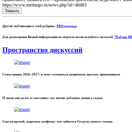
https://www.medargo.ru/news.php?id=48483
Закрыть
Другие публикации в этой рубрике:
PROздоровье
Для размещения Вашей информации на портале воспользуйтесь системой
"Паблик М
Пространство дискуссий
Сезон гриппа 2026–2027: к чему готовиться пациентам, врачам, призывникам
И жили они долго и счастливо: что значит добавить жизни к годам
Спасти врачей, запретить конфеты: чем займется Госдума нового созыва