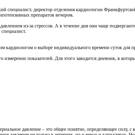
кий специалист, директор отделения кардиологии Франкфуртско
гипотензивных препаратов вечером.
авлением из-за стрессов. А в течение дня они чаще подвергаю
 специалист.
им кардиологом о выборе индивидуального времени суток для пр
измерение показателей. Для этого заводится дневник, в которы
ериальное давление – это общее понятие, определяющее силу, с 
ение давление не только в артериях, но и венах и капиллярах. 