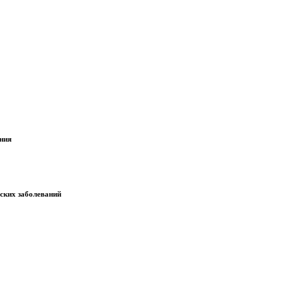
ания
еских заболеваний