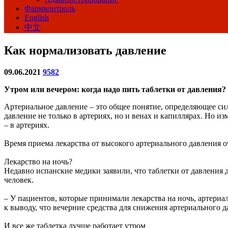
Фармконтроль
English
中文
Как нормализовать давление
09.06.2021
9582
Утром или вечером: когда надо пить таблетки от давления?
Артериальное давление – это общее понятие, определяющее силу
давление не только в артериях, но и венах и капиллярах. Но 
– в артериях.
Время приема лекарства от высокого артериального давления о
Лекарство на ночь?
Недавно испанские медики заявили, что таблетки от давления д
человек.
– У пациентов, которые принимали лекарства на ночь, артериа
к выводу, что вечерние средства для снижения артериального 
И все же таблетка лучше работает утром