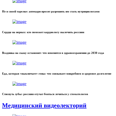
Не в своей тарелке: аптекари просят разрешить им стать нутрициологами
Сердце на нервах: кто поможет кардиологу вылечить россиян
Всадника на скаку остановит: что изменится в здравоохранении до 2030 года
Еда, которая «выключает» гены: что связывает микробиом и здоровое долголетие
Стиснуть зубы: россиян отучат бояться лечиться у стоматологов
Медицинский видеолекторий