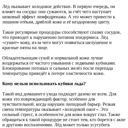
Лёд оказывает холодовое действие. В первую очередь, он
влияет на сосуды: они сужаются, за счёт чего наступает
шоковый эффект лимфодренажа. А это может привести к
лишним отёкам, дряблой коже и её нездоровому цвету.
Такие регулярные процедуры способствуют спазму сосудов,
что приводит к нарушению питания эпидермиса. Лёд
«сушит» кожу, из-за чего могут появиться шелушение и
красные пятна на лице.
Обладательницам сухой и нормальной кожи лучше
воздержаться от частого умывания с ледяными кубиками.
Блокирование потовых и сальных желёз после перепада
температуры приведёт к потере эластичности кожи.
Кому нельзя использовать кубики льда?
Такой вид домашнего ухода подходит далеко не всем. Для
кожи это повреждающий фактор, особенно для
чувствительной, когда нарушен липидный барьер. Резкая
смена температуры оказывает «холодовой ожог». Это
сильный стресс, в особенности для кожи вокруг глаз. Также
обращаться к такой процедуре не стоит тем, кто борется с акне
и другими воспалениями. Лёд может только усугубить