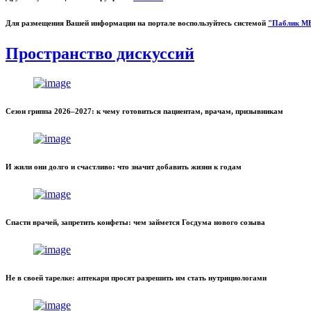
Для размещения Вашей информации на портале воспользуйтесь системой
"Паблик М
Пространство дискуссий
Сезон гриппа 2026–2027: к чему готовиться пациентам, врачам, призывникам
И жили они долго и счастливо: что значит добавить жизни к годам
Спасти врачей, запретить конфеты: чем займется Госдума нового созыва
Не в своей тарелке: аптекари просят разрешить им стать нутрициологами