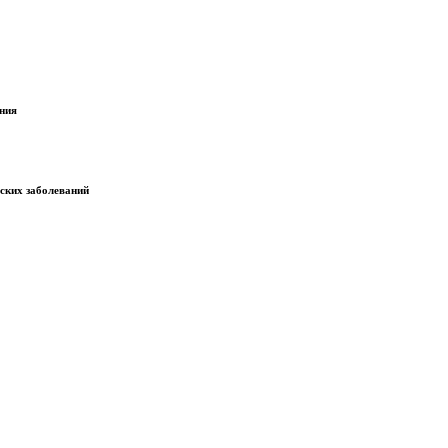
ания
еских заболеваний