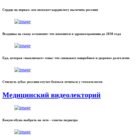
Сердце на нервах: кто поможет кардиологу вылечить россиян
Всадника на скаку остановит: что изменится в здравоохранении до 2030 года
Еда, которая «выключает» гены: что связывает микробиом и здоровое долголетие
Стиснуть зубы: россиян отучат бояться лечиться у стоматологов
Медицинский видеолекторий
Какую обувь выбрать на лето - советы подиатра