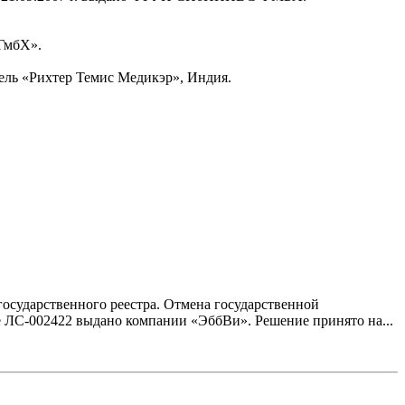
 ГмбХ».
тель «Рихтер Темис Медикэр», Индия.
осударственного реестра. Отмена государственной
 ЛС-002422 выдано компании «ЭббВи». Решение принято на...