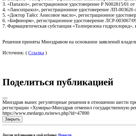
3. «Папазол», регистрационное удостоверение Р N002815/01 от
4. «Лансопразол», регистрационное удостоверение ЛП-003626 о
5. «Доктор Тайсс Анисовое масло», регистрационное удостовер
6. «Бифинорм», регистрационное удостоверение ЛСР-003067
7. Фармацевтическая субстанция «Толперизона гидрохлорид», н
Решения приняты Минздравом на основании заявлений владель
Источник: (
Ссылка
)
Поделиться публикацией
Минздрав вынес регуляторные решения в отношении шести преп
регистрации «Хумиры»Минздрав отменил государственную рег
https://www.medargo.ru/news.php?id=47890
Закрыть
Другие публикации в этой рубрике:
Новости