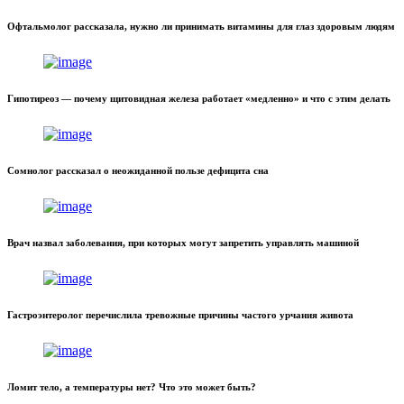
Офтальмолог рассказала, нужно ли принимать витамины для глаз здоровым людям
Гипотиреоз — почему щитовидная железа работает «медленно» и что с этим делать
Сомнолог рассказал о неожиданной пользе дефицита сна
Врач назвал заболевания, при которых могут запретить управлять машиной
Гастроэнтеролог перечислила тревожные причины частого урчания живота
Ломит тело, а температуры нет? Что это может быть?