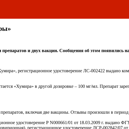
ры»
репаратов и двух вакцин. Сообщения об этом появились на 
Хумира», регистрационное удостоверение ЛС-002422 выдано ком
тается «Хумира» в другой дозировке – 100 мг/мл. Препарат заре
репаратов, включая две вакцины. Отзывы произошли в период с
ационное удостоверение Р N000661/01 от 18.03.2009 г. выда
новирионная), регистрационное удостоверение ЛСР-002842/07