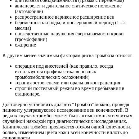
длительная обездвиженность (травма с переломом)
авиаперелет и длительное статическое положение
(автомобиль)
распространенное варикозное расширение вен
беременность и роды, и послеродовый период (1 - 2
месяца)
наследственные нарушения свертываемости крови
(тромбофилии)
ожирение
К другим менее значимым факторам риска тромбоза относят
операция под анестезией (как правило, всегда
используется профилактика венозных
тромбоэмболических осложнений)
терапия эстрогенами или оральная контрацепция
строгий постельный режим во время пребывания в
стационаре.
Достоверно установить диагноз "Тромбоз" можно, проведя
пациенту ультразвуковое исследование вен конечностей. В
редких случаях тромбоз может быть асимптомным и явиться
случайной находкой при диагностических исследованиях.
Клинически тромбоз проявляется отеком одной конечности,
болью, изменением цвета кожи всей конечности вплоть до
синюшности.