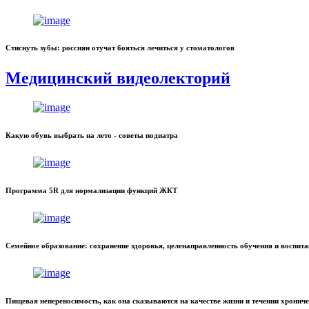
Стиснуть зубы: россиян отучат бояться лечиться у стоматологов
Медицинский видеолекторий
Какую обувь выбрать на лето - советы подиатра
Программа 5R для нормализации функций ЖКТ
Семейное образование: сохранение здоровья, целенаправленность обучения и воспит
Пищевая непереносимость, как она сказываются на качестве жизни и течении хронич