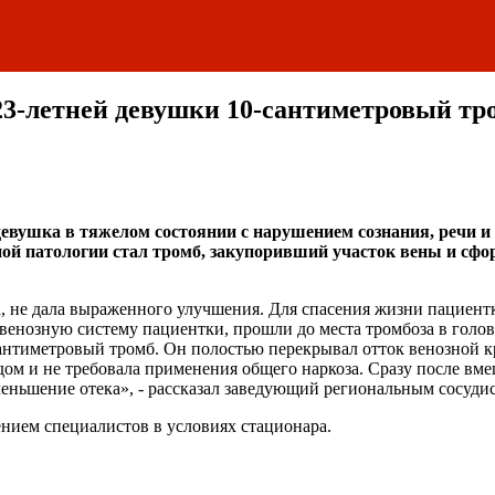
 23-летней девушки 10-сантиметровый тр
девушка в тяжелом состоянии с нарушением сознания, речи и
ной патологии стал тромб, закупоривший участок вены и с
а, не дала выраженного улучшения. Для спасения жизни пациент
 венозную систему пациентки, прошли до места тромбоза в гол
сантиметровый тромб. Он полостью перекрывал отток венозной кр
м и не требовала применения общего наркоза. Сразу после вме
еньшение отека», - рассказал заведующий региональным сосуди
нием специалистов в условиях стационара.