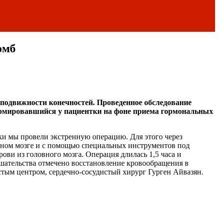
омб
 подвижности конечностей. Проведенное обследование
формировавшийся у пациентки на фоне приема гормональных
ки мы провели экстренную операцию. Для этого через
овном мозге и с помощью специальных инструментов под
ови из головного мозга. Операция длилась 1,5 часа и
шательства отмечено восстановление кровообращения в
стым центром, сердечно-сосудистый хирург Гурген Айвазян.