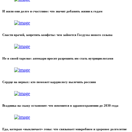
И жили они долго и счастливо: что значит добавить жизни к годам
Спасти врачей, запретить конфеты: чем займется Госдума нового созыва
Не в своей тарелке: аптекари просят разрешить им стать нутрициологами
Сердце на нервах: кто поможет кардиологу вылечить россиян
Всадника на скаку остановит: что изменится в здравоохранении до 2030 года
Еда, которая «выключает» гены: что связывает микробиом и здоровое долголетие