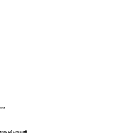
ания
еских заболеваний