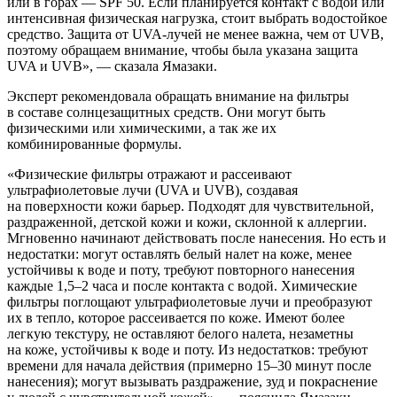
или в горах — SPF 50. Если планируется контакт с водой или
интенсивная физическая нагрузка, стоит выбрать водостойкое
средство. Защита от UVA-лучей не менее важна, чем от UVB,
поэтому обращаем внимание, чтобы была указана защита
UVA и UVB», — сказала Ямазаки.
Эксперт рекомендовала обращать внимание на фильтры
в составе солнцезащитных средств. Они могут быть
физическими или химическими, а так же их
комбинированные формулы.
«Физические фильтры отражают и рассеивают
ультрафиолетовые лучи (UVA и UVB), создавая
на поверхности кожи барьер. Подходят для чувствительной,
раздраженной, детской кожи и кожи, склонной к аллергии.
Мгновенно начинают действовать после нанесения. Но есть и
недостатки: могут оставлять белый налет на коже, менее
устойчивы к воде и поту, требуют повторного нанесения
каждые 1,5–2 часа и после контакта с водой. Химические
фильтры поглощают ультрафиолетовые лучи и преобразуют
их в тепло, которое рассеивается по коже. Имеют более
легкую текстуру, не оставляют белого налета, незаметны
на коже, устойчивы к воде и поту. Из недостатков: требуют
времени для начала действия (примерно 15–30 минут после
нанесения); могут вызывать раздражение, зуд и покраснение