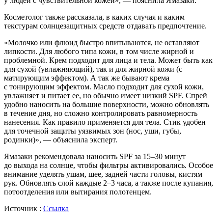
у людей с чувствительной кожей», — пояснила Ямазаки.
Косметолог также рассказала, в каких случая и каким
текстурам солнцезащитных средств отдавать предпочтение.
«Молочко или флюид быстро впитываются, не оставляют
липкости. Для любого типа кожи, в том числе жирной и
проблемной. Крем подходит для лица и тела. Может быть как
для сухой (увлажняющий), так и для жирной кожи (с
матирующим эффектом). А так же бывают крема
с тонирующим эффектом. Масло подходит для сухой кожи,
увлажняет и питает ее, но обычно имеет низкий SPF. Спрей
удобно наносить на большие поверхности, можно обновлять
в течение дня, но сложно контролировать равномерность
нанесения. Как правило применяется для тела. Стик удобен
для точечной защиты уязвимых зон (нос, уши, губы,
родинки)», — объяснила эксперт.
Ямазаки рекомендовала наносить SPF за 15–30 минут
до выхода на солнце, чтобы фильтры активировались. Особое
внимание уделять ушам, шее, задней части головы, кистям
рук. Обновлять слой каждые 2–3 часа, а также после купания,
потоотделения или вытирания полотенцем.
Источник :
Ссылка