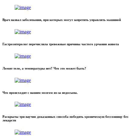
Врач назвал заболевания, при которых могут запретить управлять машиной
Гастроэнтеролог перечислила тревожные причины частого урчания живота
Ломит тело, а температуры нет? Что это может быть?
Что происходит с нашим мозгом из-за недосыпа.
Раскрыты три научно доказанных способа победить хроническую бессонницу без
лекарств